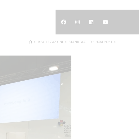
LOG
CONTATTI
>
REALIZZAZIONI
>
STAND GOGLIO – HOST 2021
>